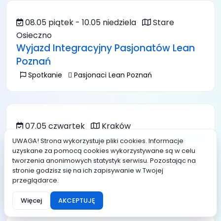
08.05 piątek - 10.05 niedziela
Stare
Osieczno
Wyjazd Integracyjny Pasjonatów Lean
Poznań
Spotkanie
Pasjonaci Lean Poznań
07.05 czwartek
Kraków
Meetup AGILEpodWawelem w Krakowie
UWAGA! Strona wykorzystuje pliki cookies. Informacje
uzyskane za pomocą cookies wykorzystywane są w celu
19:00 - 22:00
Spotkanie
Agile pod Wawelem
tworzenia anonimowych statystyk serwisu. Pozostając na
stronie godzisz się na ich zapisywanie w Twojej
przeglądarce.
Więcej
AKCEPTUJĘ
Kwiecień 2026