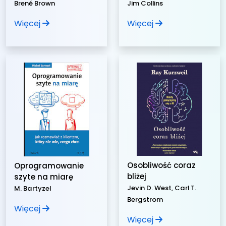
Brené Brown
Jim Collins
Więcej
Więcej
Osobliwość coraz
Oprogramowanie
bliżej
szyte na miarę
Jevin D. West, Carl T.
M. Bartyzel
Bergstrom
Więcej
Więcej