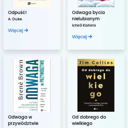
Odpuść!
Odwaga bycia
nielubianym
A. Duke
Ichirō Kishimi
Więcej
Więcej
Odwaga w
Od dobrego do
przywództwie
wielkiego